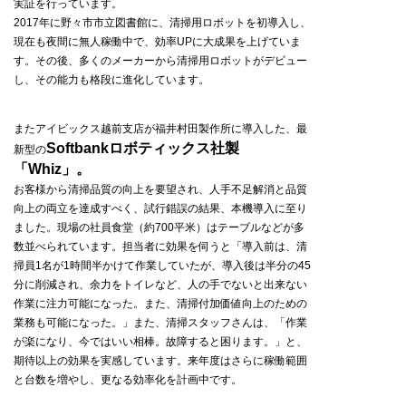
実証を行っています。
2017年に野々市市立図書館に、清掃用ロボットを初導入し、
現在も夜間に無人稼働中で、効率UPに大成果を上げていま
す。その後、多くのメーカーから清掃用ロボットがデビュー
し、その能力も格段に進化しています。
またアイビックス越前支店が福井村田製作所に導入した、最
Softbankロボティックス社製
新型の
「Whiz」。
お客様から清掃品質の向上を要望され、人手不足解消と品質
向上の両立を達成すべく、試行錯誤の結果、本機導入に至り
ました。現場の社員食堂（約700平米）はテーブルなどが多
数並べられています。担当者に効果を伺うと「導入前は、清
掃員1名が1時間半かけて作業していたが、導入後は半分の45
分に削減され、余力をトイレなど、人の手でないと出来ない
作業に注力可能になった。また、清掃付加価値向上のための
業務も可能になった。」また、清掃スタッフさんは、「作業
が楽になり、今ではいい相棒。故障すると困ります。」と、
期待以上の効果を実感しています。来年度はさらに稼働範囲
と台数を増やし、更なる効率化を計画中です。