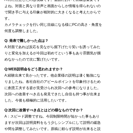
よね。対面と異なり音声と画面からしか情報を得られないの
で聞き手に与える印象が相対的に大きくなると考えたからで
す。
カメラチェックを行い同じ目線になる様にPCの高さ・角度を
何度も調整しました。
Q: 発表で難しかった点は？
A:対面であれば反応を見ながら掘下げたり笑いを誘ってみた
りと変化を加えるが今回は初めてという事もあり雰囲気が掴
めなかったので次に繋げたいです。
Q:WEB説明会をどう思われますか？
A:経験出来て良かったです。他企業様の説明は凄く勉強にな
りましたね。各社自社のアピールポイントを印象付けるため
に創意工夫する姿が見受けられ次回への参考になりました。
次回への改善すべき点も発見できたし自信も持つ事が出来ま
した。今後も積極的に活用したいです。
Q:次回に改善すべき点とはどの様なものですか？
A：スピード調整ですね。今回制限時間が短かった事もあり
ますが次回は説明資料をもう少しシンプルにして説明の緩急
や間を調整してみたいです。原稿に頼らず説明が出来ると説