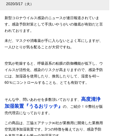
2020/3/17（火）
新型コロナウイルス感染のニュースが連日報道されていま
す。感染予防対策として手洗いやうがいの徹底が有効だと言
われております。
未だ、マスクや消毒薬が手に入らないとよく耳にしますが、
一人ひとりが気を配ることが大切ですね。
空気が乾燥すると、呼吸器系の粘膜の防御機能が低下し、ウ
イルスが活性化、感染のリスクが高まりますので、感染予防
には、加湿器を使用したり、換気したりして、湿度を40～
60％にコントロールすることも、とても有効です。
高度清浄
そんな中、問いあわせを多数頂いております、
加湿装置『うるおリッチ』
の、ご紹介！※弊社が販
売代理店になっております。
この商品は、三協エアテック㈱社が業務用に開発した業務用
空気清浄加湿装置です。3つの特徴を備えており、感染予防
を本気で考えた唯一の加湿器です。