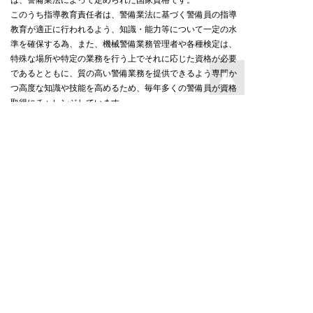
は、警備業法によって定められた国家資格です。
このうち指導教育責任者は、警備業法に基づく警備員の指導
教育が適正に行われるよう、知識・能力等について一定の水
準を確保する為、また、機械警備業務管理者や各種検定は、
特殊な場所や特定の業務を行う上でそれに応じた資格が必要
であるとともに、質の高い警備業務を提供できるよう専門か
つ高度な知識や技能を高めるため、毎年多くの警備員が資格
取得にチャレンジしています。
この記事を書いたのは警備本部
アイビックス参加予定イベントの中止につい
て