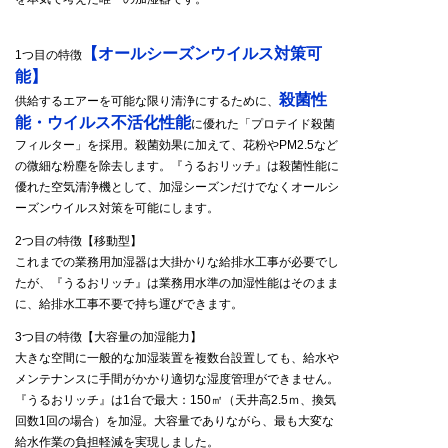
【オールシーズンウイルス対策可
1つ目の特徴
能】
殺菌性
供給するエアーを可能な限り清浄にするために、
能・ウイルス不活化性能
に優れた「プロテイド殺菌
フィルター」を採用。殺菌効果に加えて、花粉やPM2.5など
の微細な粉塵を除去します。『うるおリッチ』は殺菌性能に
優れた空気清浄機として、加湿シーズンだけでなくオールシ
ーズンウイルス対策を可能にします。
2つ目の特徴【移動型】
これまでの業務用加湿器は大掛かりな給排水工事が必要でし
たが、『うるおリッチ』は業務用水準の加湿性能はそのまま
に、給排水工事不要で持ち運びできます。
3つ目の特徴【大容量の加湿能力】
大きな空間に一般的な加湿装置を複数台設置しても、給水や
メンテナンスに手間がかかり適切な湿度管理ができません。
『うるおリッチ』は1台で最大：150㎡（天井高2.5ｍ、換気
回数1回の場合）を加湿。大容量でありながら、最も大変な
給水作業の負担軽減を実現しました。