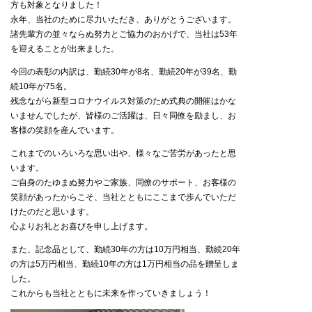
方も対象となりました！
永年、当社のために尽力いただき、ありがとうございます。
諸先輩方の並々ならぬ努力とご協力のおかげで、当社は53年
を迎えることが出来ました。
今回の表彰の内訳は、勤続30年が8名、勤続20年が39名、勤
続10年が75名。
残念ながら新型コロナウイルス対策のため式典の開催はかな
いませんでしたが、皆様のご活躍は、日々同僚を励まし、お
客様の笑顔を産んでいます。
これまでのいろいろな思い出や、様々なご苦労があったと思
います。
ご自身のたゆまぬ努力やご家族、同僚のサポート、お客様の
笑顔があったからこそ、当社とともにここまで歩んでいただ
けたのだと思います。
心よりお礼とお喜びを申し上げます。
また、記念品として、勤続30年の方は10万円相当、勤続20年
の方は5万円相当、勤続10年の方は1万円相当の品を贈呈しま
した。
これからも当社とともに未来を作っていきましょう！