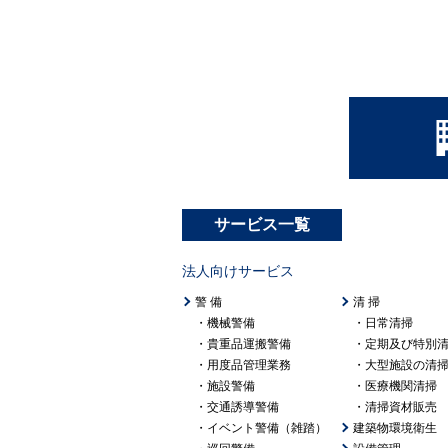
サービス一覧
法人向けサービス
警 備
清 掃
機械警備
日常清掃
貴重品運搬警備
定期及び特別
用度品管理業務
大型施設の清
施設警備
医療機関清掃
交通誘導警備
清掃資材販売
イベント警備（雑踏）
建築物環境衛生