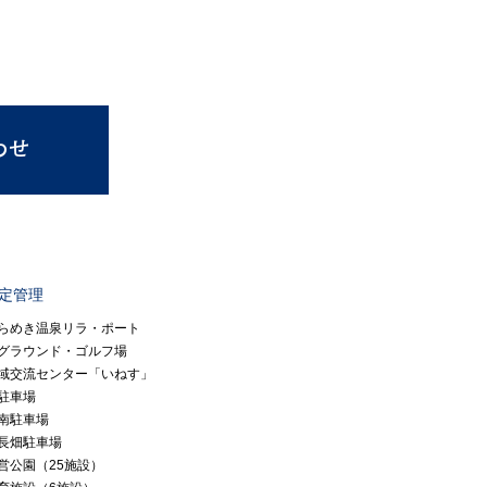
指定管理
らめき温泉リラ・ポート
グラウンド・ゴルフ場
域交流センター「いねす」
駐車場
南駐車場
長畑駐車場
営公園（25施設）