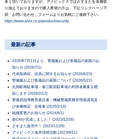
多く頂いておりますが、アイビックスではさすまたを各種取
り揃えておりますので購入希望の方は、下記リンクページ下
部「お問い合わせ」フォームよりお気軽にご連絡下さい。
https://www.aivix.co.jp/product/security
最新の記事
2026年7月1日より、警備服および装備品の刷新のお
知らせ (2026/7/1)
代表取締役、役員に関するお知らせ (2026/6/23)
警備服および装備品の刷新について (2026/5/21)
丸岡駅南駐車場・春江駅前駐車場の利用者募集を開
始します (2026/2/12)
警備員指導教育責任者・機械警備業務管理者講習及
び各種検定 合格者 (2025/2/14)
組織変更のお知らせ (2024/4/1)
新CMが完成しました！ (2023/12/26)
さすまた販売中！ (2023/11/29)
アイビックス海岸清掃活動 (2023/9/11)