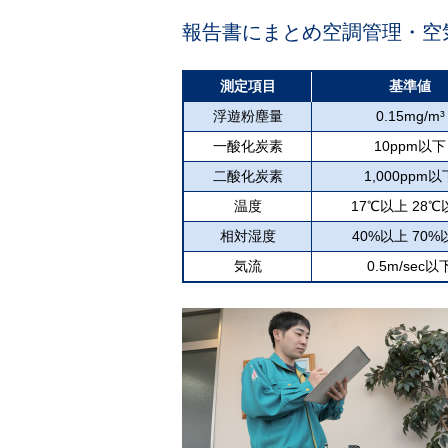
報告書にまとめ空調管理・空
測定項目
基準値
浮遊粉塵量
0.15mg/m³
一酸化炭素
10ppm以下
二酸化炭素
1,000ppm以
温度
17℃以上 28℃
相対湿度
40%以上 70%
気流
0.5m/sec以