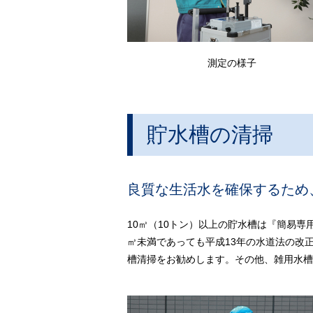
測定の様子
貯水槽の清掃
良質な生活水を確保するため
10㎥（10トン）以上の貯水槽は『簡易
㎥未満であっても平成13年の水道法の改
槽清掃をお勧めします。その他、雑用水槽