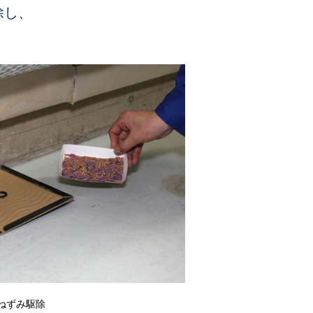
除し、
ねずみ駆除