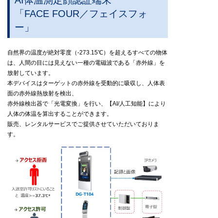
「FACE FOUR／フェイスフォ
ー」
自然界の温度が絶対零度（-273.15℃）を超えるすべての物体
は、人間の目には見えない一種の電磁波である「赤外線」を
放射しています。
本デバイスはターゲットの赤外線を受動的に吸収し、人体表
面の赤外線熱放射を検出、
赤外線検出器で「光電変換」を行い、【AI/人工知能】により
人体の体温を算出することができます。
販売、レンタルサービスでご提供させていただいておりま
す。