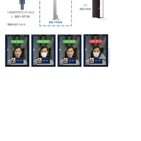
●体温検知
「顔認証」と「体温検知」の技術で、体温を瞬時に察知しま
す。
カメラに顔をかざすと体温を自動測定し、発熱リスクのある
人を事前に検知できます。