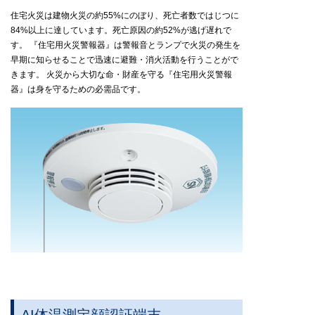
住宅火災は建物火災の約55%にのぼり、死亡者数ではじつに
84%以上に達しています。死亡原因の約52%が逃げ遅れで
す。
『住宅用火災警報器』は警報音とランプで火災の発生を
早期に
知らせることで迅速に避難・消火活動を行うことがで
きます。
火災から大切な命・財産を守る『住宅用火災警報
器』は
身を守るための必需品です。
AI体温測定顔認証端末