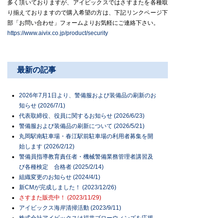
多く頂いておりますが、アイビックスではさすまたを各種取
り揃えておりますので購入希望の方は、下記リンクページ下
部「お問い合わせ」フォームよりお気軽にご連絡下さい。
https://www.aivix.co.jp/product/security
最新の記事
2026年7月1日より、警備服および装備品の刷新のお
知らせ (2026/7/1)
代表取締役、役員に関するお知らせ (2026/6/23)
警備服および装備品の刷新について (2026/5/21)
丸岡駅南駐車場・春江駅前駐車場の利用者募集を開
始します (2026/2/12)
警備員指導教育責任者・機械警備業務管理者講習及
び各種検定 合格者 (2025/2/14)
組織変更のお知らせ (2024/4/1)
新CMが完成しました！ (2023/12/26)
さすまた販売中！ (2023/11/29)
アイビックス海岸清掃活動 (2023/9/11)