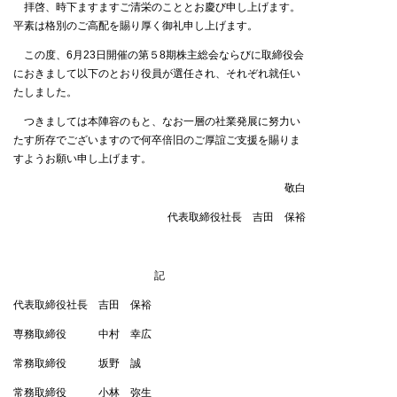
拝啓、時下ますますご清栄のこととお慶び申し上げます。
平素は格別のご高配を賜り厚く御礼申し上げます。
この度、6月23日開催の第５8期株主総会ならびに取締役会
におきまして以下のとおり役員が選任され、それぞれ就任い
たしました。
つきましては本陣容のもと、なお一層の社業発展に努力い
たす所存でございますので何卒倍旧のご厚誼ご支援を賜りま
すようお願い申し上げます。
敬白
代表取締役社長 吉田 保裕
記
代表取締役社長 吉田 保裕
専務取締役 中村 幸広
常務取締役 坂野 誠
常務取締役 小林 弥生