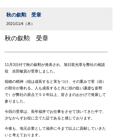
秋の叙勲 受章
2021/11/4（木）
秋の叙勲 受章
11月3日付で秋の叙勲が発表され、旭日双光章を弊社の相談
役 吉田敏貢が受章しました。
稲穂の精神（稲は成長すると実をつけ、その重みで実（頭）
の部分が垂れる。人も成長すると共に頭の低い謙虚な姿勢
で）が弊社の原点で５０年以上、皆さまのおかげで発展して
参りました。
今回の受章は、長年福井でお仕事をさせて頂いてきた中で、
少なからずお役に立てた証であると感じております。
今後も、地元企業として福井に今まで以上に貢献していきた
いと考えております。