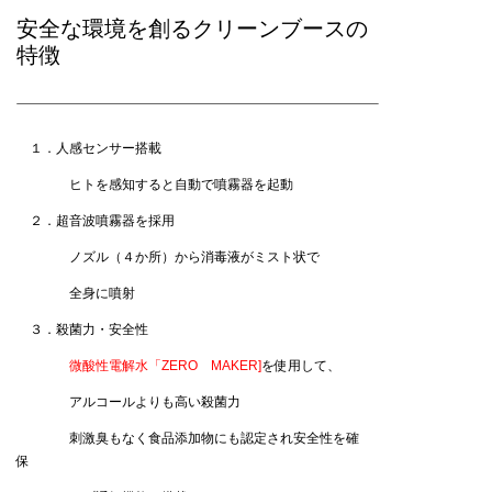
安全な環境を創るクリーンブースの
特徴
１．人感センサー搭載
ヒトを感知すると自動で噴霧器を起動
２．超音波噴霧器を採用
ノズル（４か所）から消毒液がミスト状で
全身に噴射
３．殺菌力・安全性
微酸性電解水「ZERO MAKER]
を使用して、
アルコールよりも高い殺菌力
刺激臭もなく食品添加物にも認定され安全性を確
保