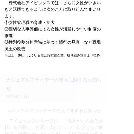
株式会社アイビックスでは、さらに女性がいきい
きと活躍できるように次のことに取り組んでまいり
ます。
①女性管理職の育成・拡大
②適切な人事評価による女性が活躍しやすい制度の
推進
③性別役割分担意識に基づく慣行の見直しなど職場
風土の改善
※以上、弊社「ふくい女性活躍推進企業」取り組み宣言より抜粋
カジュアルフライデーの導入に関するお知ら
せ
2022/6/3（金）
カジュアルフライデーの導入に関するお知らせ
アイビックスグループは、「働きがいのある会
社」を目指し、社員一人ひとりが、心身ともに健