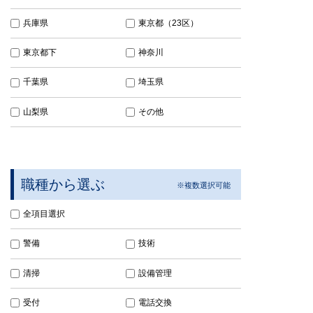
兵庫県
東京都（23区）
東京都下
神奈川
千葉県
埼玉県
山梨県
その他
職種から選ぶ
全項目選択
警備
技術
清掃
設備管理
受付
電話交換