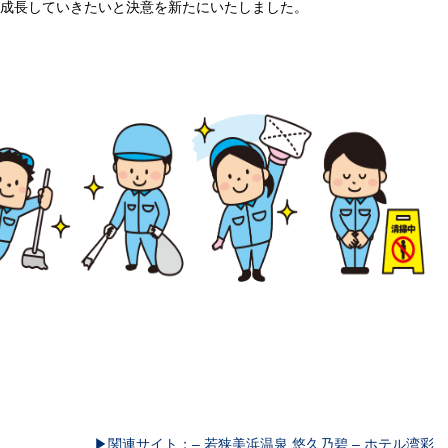
成長していきたいと決意を新たにいたしました。
▶関連サイト：– 若狭美浜温泉 悠久乃碧 – ホテル湾彩