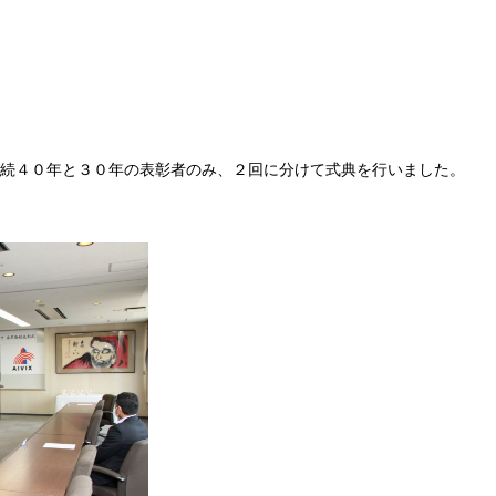
続４０年と３０年の表彰者のみ、２回に分けて式典を行いました。