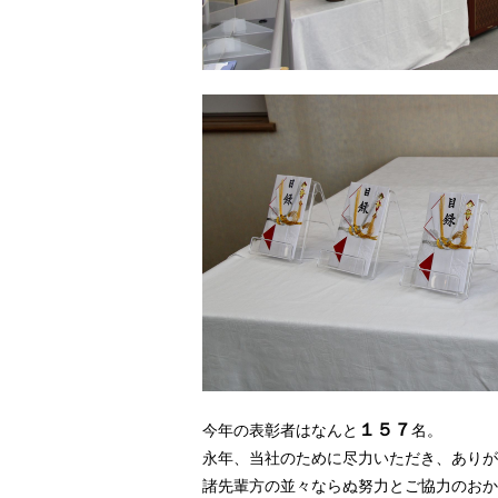
１５７
今年の表彰者はなんと
名。
永年、当社のために尽力いただき、ありが
諸先輩方の並々ならぬ努力とご協力のおか