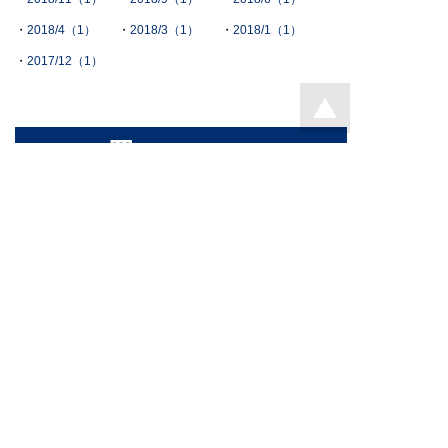
2018/4（1）
2018/3（1）
2018/1（1）
2017/12（1）
TEL.
0776-33-6388
本 社／〒918-8508 福井県福井市下馬2-101
FAX. 0776-33-8508