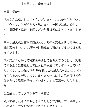
【全員で２０歳ポーズ】
吉田社長から
『みなさん成人おめでとうございます。これから生きていく
中で色々なことが起きると思います。外国では成人式がな
く、選挙権・免許・飲酒などの年齢は国によってさまざまで
す。
日本は成人式と言う節目があり、時代の変化と共に周りの状
況が変わる中、いい意味で持続社会に繋がってるのではと思
っています。
成人式がきっかけで将来像を少しでも考えて心にとめ、実現
できるように弊社としてはお仕事を通じてサポートしていき
たいです。この先の10年20年後にこの成人式を思い出しても
らえたらありがたいです。みなさん体には十分気を付けて今
後さらなる活躍を期待しています。』と言葉をいただきまし
た。
記念品としてカタログギフトを贈呈。
終始緊張した様子のみなさんでしたが式典後、吉田社長と休
日の過ごし方などを談話することができました。