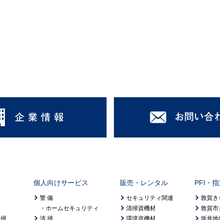
個人向けサービス
販売・レンタル
PFI・
警 備
セキュリティ関連
敦賀き
ホームセキュリティ
清掃資機材
敦賀市
清掃
清 掃
環境資機材
坂井地