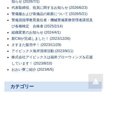
知らせ (2026/7/1)
代表取締役、役員に関するお知らせ (2026/6/23)
警備服および装備品の刷新について (2026/5/21)
警備員指導教育責任者・機械警備業務管理者講習及
び各種検定 合格者 (2025/2/14)
組織変更のお知らせ (2024/4/1)
新CMが完成しました！ (2023/12/26)
さすまた販売中！ (2023/11/29)
アイビックス海岸清掃活動 (2023/9/11)
株式会社アイビックスは福井ブローウィンズを応援
しています！ (2023/8/10)
おおい寮ご紹介 (2023/6/5)
カテゴリー
スタッフブログ
（72）
社内情報
（57）
行事
（10）
清掃
（7）
警備
（14）