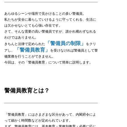
あらゆるシーンや場所で見かけることの多い警備員。
私たちが安全に暮らしていけるように守ってくれる、生活に
は欠かせないとても心強い存在です。
さて、そんな需要の高い警備員ですが、誰かれ構わずなれる
わけではありません。
「警備員の制限」
きちんと法律で定められた
をクリ
「警備員教育」
アし、
を受けなければ警備員として警
備業務を行うことができません。
今回は、その「警備員教育」について簡単に説明します。
警備員教育とは？
「警備員教育」にはさまざまな区分があって、内閣府令によ
って細かく時間数などが定められています。
まず、警備員教育には、基本教育・業務別教育・必要に応じ