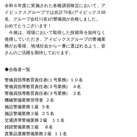
令和６年度に実施された各種講習検定において、ア
イビックスグループでは合計79名
(アイビックス68
名、グループ会社11名)の警備員が合格しました。
おめでとうございます！
今後は、現場において取得した技能等を如何なく
発揮していただき、アイビックスグループの警備業
務がお客様、地域社会から一番に選ばれるよう、皆
さんのご活躍を期待しております。
◆合格者一覧
警備員指導教育責任者(１号業務) １０名
警備員指導教育責任者(２号業務) ４名
警備員指導教育責任者(３号業務) ２名
機械警備業務管理者 ２名
施設警備業務１級 ５名
施設警備業務２級 ２５名
交通誘導警備業務２級 １１名
雑踏警備業務２級 ８名
貴重品運搬警備業務２級 １１名