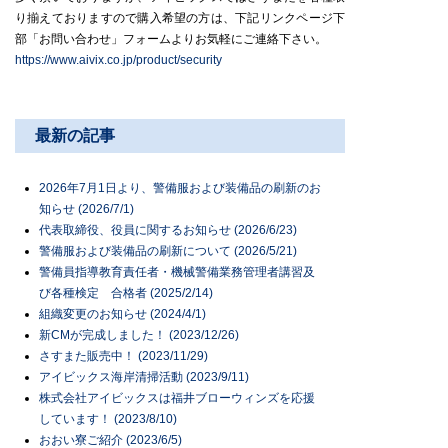
り揃えておりますので購入希望の方は、下記リンクページ下
部「お問い合わせ」フォームよりお気軽にご連絡下さい。
https://www.aivix.co.jp/product/security
最新の記事
2026年7月1日より、警備服および装備品の刷新のお
知らせ (2026/7/1)
代表取締役、役員に関するお知らせ (2026/6/23)
警備服および装備品の刷新について (2026/5/21)
警備員指導教育責任者・機械警備業務管理者講習及
び各種検定 合格者 (2025/2/14)
組織変更のお知らせ (2024/4/1)
新CMが完成しました！ (2023/12/26)
さすまた販売中！ (2023/11/29)
アイビックス海岸清掃活動 (2023/9/11)
株式会社アイビックスは福井ブローウィンズを応援
しています！ (2023/8/10)
おおい寮ご紹介 (2023/6/5)