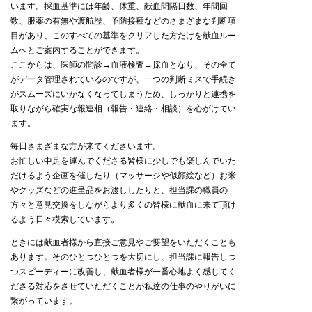
います。採血基準には年齢、体重、献血間隔日数、年間回
数、服薬の有無や渡航歴、予防接種などのさまざまな判断項
目があり、このすべての基準をクリアした方だけを献血ルー
ムへとご案内することができます。
ここからは、医師の問診→血液検査→採血となり、その全て
がデータ管理されているのですが、一つの判断ミスで手続き
がスムーズにいかなくなってしまうため、しっかりと連携を
取りながら確実な報連相（報告・連絡・相談）を心がけてい
ます。
毎日さまざまな方が来てくださいます。
お忙しい中足を運んでくださる皆様に少しでも楽しんでいた
だけるよう企画を催したり（マッサージや似顔絵など）お米
やグッズなどの進呈品をお渡ししたりと、担当課の職員の
方々と意見交換をしながらより多くの皆様に献血に来て頂け
るよう日々模索しています。
ときには献血者様から直接ご意見やご要望をいただくことも
あります。そのひとつひとつを大切にし、担当課に報告しつ
つスピーディーに改善し、献血者様が一番心地よく感じてく
ださる対応をさせていただくことが私達の仕事のやりがいに
繋がっています。