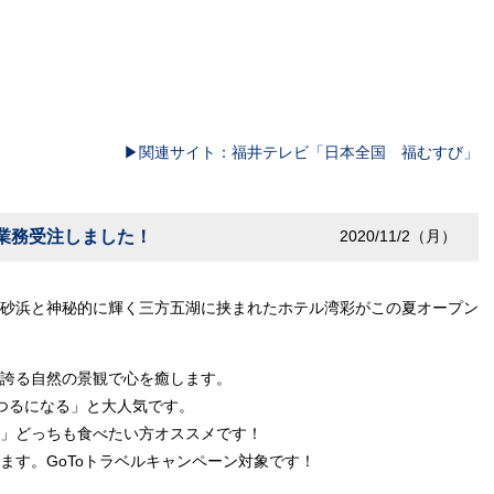
▶関連サイト：福井テレビ「日本全国 福むすび」
理業務受注しました！
2020/11/2（月）
砂浜と神秘的に輝く三方五湖に挟まれたホテル湾彩がこの夏オープン
誇る自然の景観で心を癒します。
るつるになる」と大人気です。
」どっちも食べたい方オススメです！
ます。GoToトラベルキャンペーン対象です！