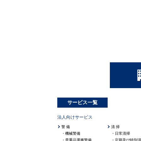
サービス一覧
法人向けサービス
警 備
清 掃
機械警備
日常清掃
貴重品運搬警備
定期及び特別