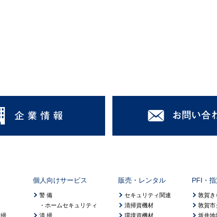
個人向けサービス
販売・レンタル
PFI・
警 備
セキュリティ関連
敦賀き
ホームセキュリティ
清掃資機材
敦賀市
清掃
清 掃
環境資機材
坂井地