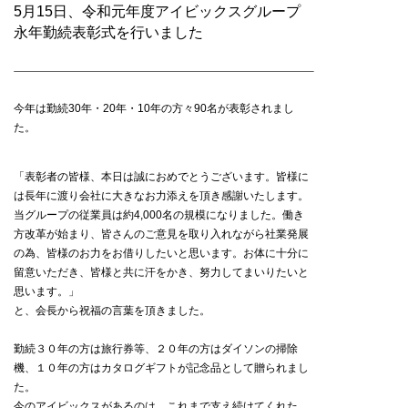
5月15日、令和元年度アイビックスグループ
永年勤続表彰式を行いました
今年は勤続30年・20年・10年の方々90名が表彰されまし
た。
「表彰者の皆様、本日は誠におめでとうございます。皆様に
は長年に渡り会社に大きなお力添えを頂き感謝いたします。
当グループの従業員は約4,000名の規模になりました。働き
方改革が始まり、皆さんのご意見を取り入れながら社業発展
の為、皆様のお力をお借りしたいと思います。お体に十分に
留意いただき、皆様と共に汗をかき、努力してまいりたいと
思います。」
と、会長から祝福の言葉を頂きました。
勤続３０年の方は旅行券等、２０年の方はダイソンの掃除
機、１０年の方はカタログギフトが記念品として贈られまし
た。
今のアイビックスがあるのは、これまで支え続けてくれた、