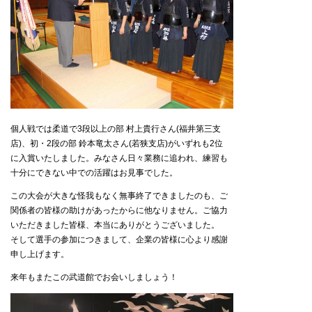
個人戦では柔道で3段以上の部 村上貴行さん(福井第三支
店)、初・2段の部 鈴本竜太さん(若狭支店)がいずれも2位
に入賞いたしました。みなさん日々業務に追われ、練習も
十分にできない中での活躍はお見事でした。
この大会が大きな怪我もなく無事終了できましたのも、ご
関係者の皆様の助けがあったからに他なりません。ご協力
いただきました皆様、本当にありがとうございました。
そして選手の参加につきまして、企業の皆様に心より感謝
申し上げます。
来年もまたこの武道館でお会いしましょう！