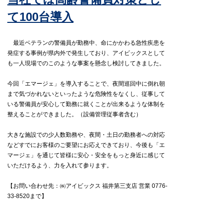
て100台導入
最近ベテランの警備員が勤務中、命にかかわる急性疾患を
発症する事例が県内外で発生しており、アイビックスとして
も一人現場でのこのような事案を懸念し検討してきました。
今回「エマージェ」を導入することで、夜間巡回中に倒れ朝
まで気づかれないといったような危険性をなくし、従事して
いる警備員が安心して勤務に就くことが出来るような体制を
整えることができました。（設備管理従事者含む）
大きな施設での少人数勤務や、夜間・土日の勤務者への対応
などすでにお客様のご要望にお応えできており、今後も「エ
マージェ」を通じて皆様に安心・安全をもっと身近に感じて
いただけるよう、力を入れて参ります。
【お問い合わせ先：㈱アイビックス 福井第三支店 営業 0776-
33-8520まで】