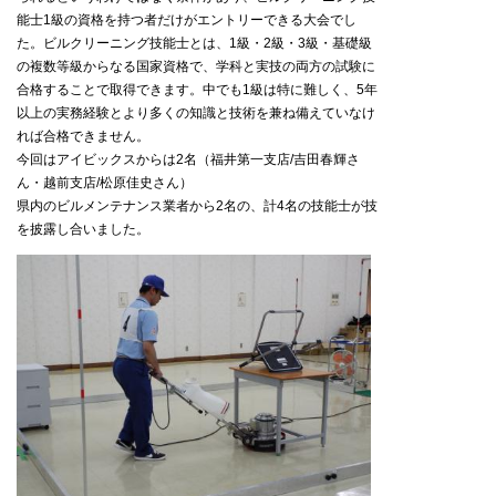
能士1級の資格を持つ者だけがエントリーできる大会でし
た。ビルクリーニング技能士とは、1級・2級・3級・基礎級
の複数等級からなる国家資格で、学科と実技の両方の試験に
合格することで取得できます。中でも1級は特に難しく、5年
以上の実務経験とより多くの知識と技術を兼ね備えていなけ
れば合格できません。
今回はアイビックスからは2名（福井第一支店/吉田春輝さ
ん・越前支店/松原佳史さん）
県内のビルメンテナンス業者から2名の、計4名の技能士が技
を披露し合いました。