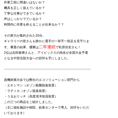
作業工程に間違いはないか？
機具を正しく扱えているか？
丁寧な仕事ができているか？
声はしっかりでているか？
時間内に作業を終えることが出来るか？？
その努力が集約された20分。
ギャラリーの皆さんも静かに選手の一挙手一投足を見守りま
二年連続
す。審査の結果、優勝は
で松原佳史さん！
2位は吉田春輝さんと、アイビックスの両名が全国大会予選
となる中部北陸大会への切符を手にしました。
資機材展示会では弊社のエコソリューション部門から
・エキシマン（オゾン殺菌脱臭装置）
・ラディカ（オゾン脱臭装置）
・うるおリッチ（高度清浄加湿装置）
この三つの商品をご紹介しました。
（主に福祉施設や病院、給食センターで導入、好評をいただ
いております）