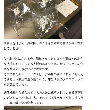
飲食店をはじめ、身の回りのニオイに対する苦情が年々増加
している現代。
AIが取り沙汰される今、簡単そうに思えますが実はどのよう
な機械をもってしても人間の鼻よりも高い精度でニオイの強
さを数値化できないのが現状です。
そこで私たちアイビックスは、お客様の要望にすぐにお応え
できるよう測定精度を磨くべく、年に２度のクロスチェック
を実施しています。
関係機関から送られてくるガス缶に充填されている濃度不明
のガスをニオイ袋に注入、それをパネラー６名が胸に押し当
て、鼻で吸い込み測定します。