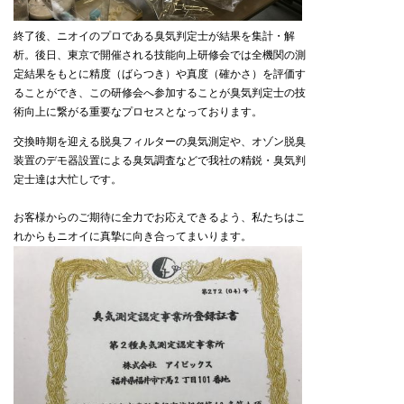
終了後、ニオイのプロである臭気判定士が結果を集計・解
析。後日、東京で開催される技能向上研修会では全機関の測
定結果をもとに精度（ばらつき）や真度（確かさ）を評価す
ることができ、この研修会へ参加することが臭気判定士の技
術向上に繋がる重要なプロセスとなっております。
交換時期を迎える脱臭フィルターの臭気測定や、オゾン脱臭
装置のデモ器設置による臭気調査などで我社の精鋭・臭気判
定士達は大忙しです。
お客様からのご期待に全力でお応えできるよう、私たちはこ
れからもニオイに真摯に向き合ってまいります。